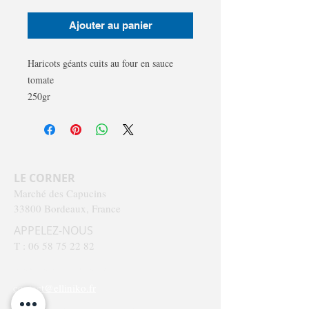
Ajouter au panier
Haricots géants cuits au four en sauce
tomate
250gr
Prix au kilo 17,50€/kg
LE CORNER
Marché des Capucins
33800 Bordeaux, France
APPELEZ-NOUS
T :
06 58 75 22 82
CONTACTEZ-NOUS
contact@elliniko.fr