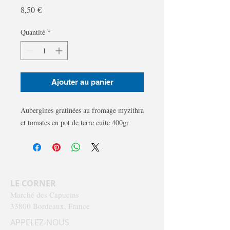
Prix
8,50 €
Quantité
*
Ajouter au panier
Aubergines gratinées au fromage myzithra
et tomates en pot de terre cuite 400gr
LE CORNER
Marché des Capucins
33800 Bordeaux, France
APPELEZ-NOUS