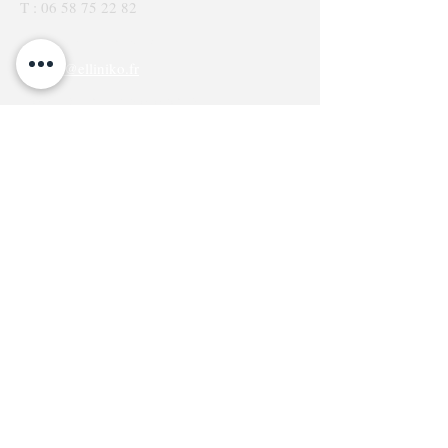
T :
06 58 75 22 82
CONTACTEZ-NOUS
contact@elliniko.fr
PASSER UNE COMMANDE
​commandes@elliniko.fr
INSCRIVEZ-VOUS À NOTRE LISTE DE
DIFFUSION
S`abonner maintenant
PASSER VOTRE COMMANDE